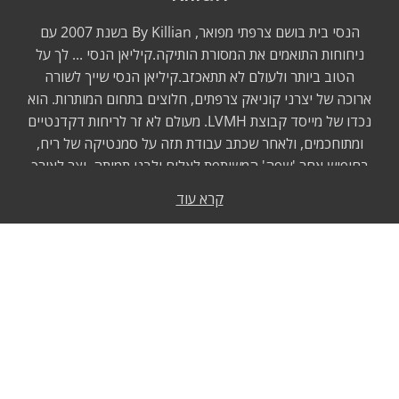
הנסי בית בושם צרפתי מפואר, By Killian בשנת 2007 עם
ניחוחות התואמים את המסורת הותיקה.קיליאן הנסי ... לך על
הטוב ביותר ולעולם לא תתאכזב.קיליאן הנסי שייך לשורה
ארוכה של יצרני קוניאק צרפתים, חלוצים בתחום המותרות. הוא
נכדו של מייסד קבוצת LVMH. מעולם לא זר לריחות דקדנטיים
ומתוחכמים, ולאחר שכתב עבודת תזה על סמנטיקה של ריח,
בחיפוש אחר 'שפה' המשותפת לאלים ולבני תמותה, יצר לאורך
כל ילדותו, ניחוחו הסירופי והעצי של“the angel’s share”
קרא עוד
השפיע עליו, השפעה זו לראות בניחוחותיו כיום בהומאז׳ לסוכר
המתוק של האלכוהול ולעץ הקוניאק. לאחר שלמד תחת בתי
בושם אגדיים כמו כריסטיאן דיור וג'ורג'יו ארמני, הוא אחד
הפרפיומרים המנוסים ביותר בתעשייה. קיליאן נותנת עדיפות
לאיכות הסביבה (ניתן למלא כל בקבוק ולשמור אותו לכל החיים)
ומעריך אלגנטיות, תחכום ויוקרה נצחית מעל לכל דבר אחר.
אומנות אומנם משאירה את חותמה, אך לבושם יש ממד שאינו
חומרי מטבעו. קיליאן ובעלי המלאכה בחרו להסתכן ולעבוד עם
כסף, זהב, תחרה וליקור. יוקרה, כמו אושר, היא הרעיון