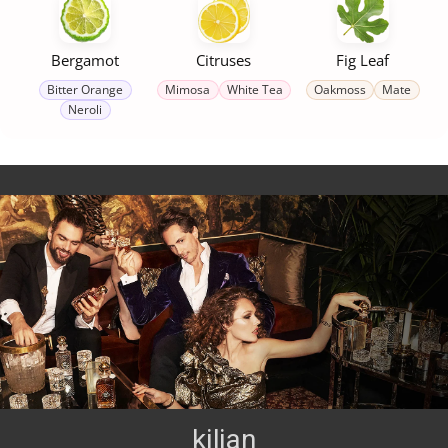
Bergamot
Citruses
Fig Leaf
Bitter Orange
Mimosa
White Tea
Oakmoss
Mate
Neroli
kilian