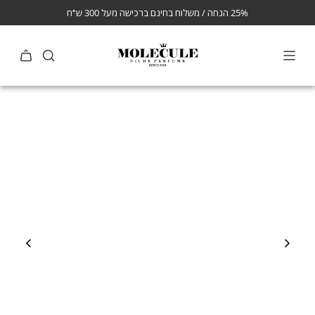
25% הנחה / משלוח בחינם ברכישה מעל 300 ש״ח