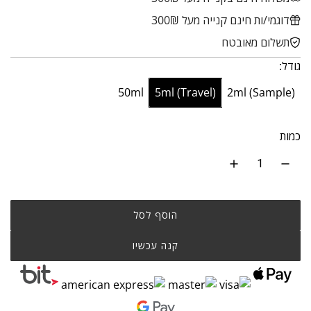
ר
מ
דוגמי/ות חינם קנייה מעל 300₪
ג
ב
תשלום מאובטח
י
צ
גודל:
ל
ע
50ml
5ml (Travel)
2ml (Sample)
כמות
הוסף לסל
קנה עכשיו