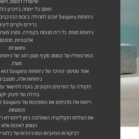
שיעוררו רגשות, וישאי
חותם בל יימחה בזיכרון הלו
ניחוחות Sospiro זוכים לתהילה בזכות
נדירים ויקרים ליצי
ניחוחת מופת. כל ריח מנוסח בקפידה, ומציג תער
אלגנטיות, תחכום
וחושניות.
הפורטפוליו של המותג מקיף מגוון רחב של ניחוחות
משלו.
אחד מסימני
ניחוחות אלה, מעוצבים
הקפדה על הפרטים הקטנים, נועדו להישאר על ה
בהילה של פינוק יוקר
ריחו
והמגמות.
את הצלחת הקולקציה האחרונה ניתן לייחס לא רק
המותג לאיכות אלא 
לביקורות החיוביות המהדהדות של בלוגרים 