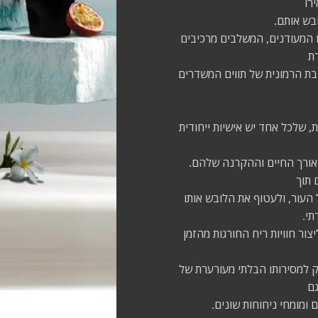
רו
בש אותם.
 ההרכבים המעודנים, המשלבים מרכיבים
רת
ובת הרמונית של תווים המשדרים
, שלכל אחד יש אישיות ייחודית
 ההיכר של ניחוחות Sospiro הוא אורך החיים וההקרנה שלהם.
 תוך
עור, ולעטוף את הלובש אותו
תי.
ת אלו מדגימים את המחויבות של Sospiro ליצור חוויות ריח החורגות מהזמן
 למסירותו הבלתי מעורערת של
גם
ומומחי ניחוחות שונים.