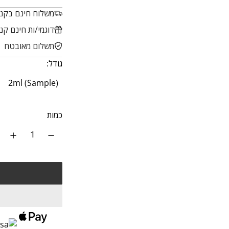
ר
מ
משלוח חינם בקנייה 
ג
ב
דוגמי/ות חינם קנייה
י
צ
תשלום מאובטח
ל
ע
גודל:
)
2ml (Sample)
כמות