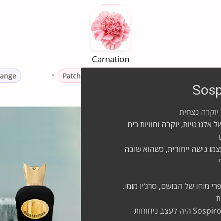
Carnation
range
Patchouli
Jasmine
Iris
White
Sosp
Rose
So עומד כמגדלור של אלגנטיות, יוקרה וחוויות ריח
מו נישה ייחודית, כשהוא שובה
 איטלקי שהוקם בשנת 2011, הוא פרי מוחו של הבושם, סרג׳יו מומו.
ת
ריחות המגלמים שפע ויוקרה, החזון שלו עבור Sospiro היה לעצב ניחוחות