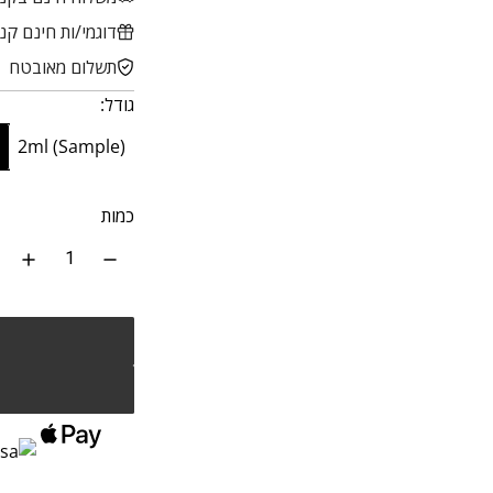
ר
מ
דוגמי/ות חינם קנייה
ג
ב
תשלום מאובטח
י
צ
גודל:
ל
ע
)
2ml (Sample)
כמות