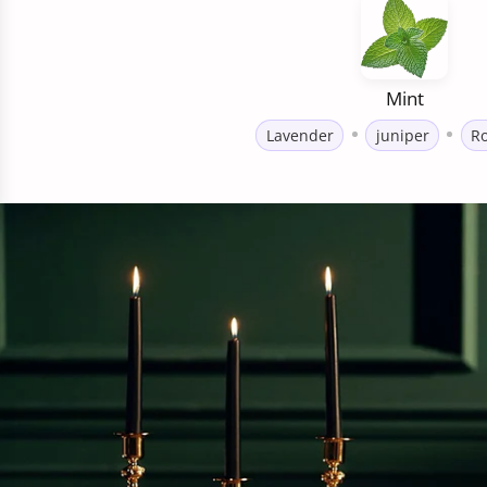
Mint
Lavender
juniper
R