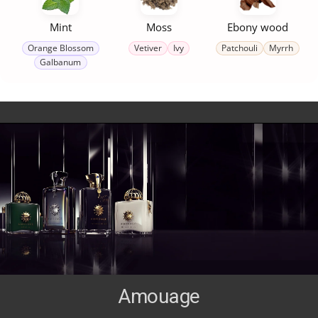
Mint
Moss
Ebony wood
Orange Blossom
Vetiver
Ivy
Patchouli
Myrrh
Galbanum
Amouage