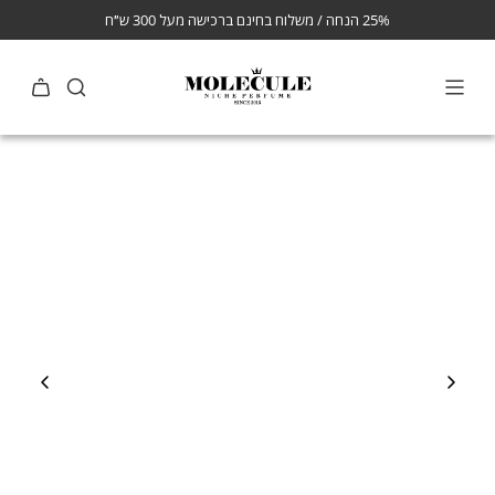
25% הנחה / משלוח בחינם ברכישה מעל 300 ש״ח