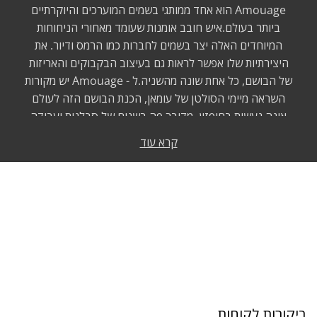
Amouage הוא אחד ממותגי בשמים המוערכים והיוקרתיים
ביותר בעולם.איש חובב אומנות שעומד מאחורי הניחוחות
המיוחדים האלה יצר בשמים לחברות כמו הרמס ודיור. את
היצירתיות שלו אפשר לראות גם בעיצוב הבקבוקים והאריזות
של הבושם, כל אחת שונה מהשניה.ל - Amouage יש מקורות
השראה מיימי הסולטן של עומאן, הכנת הבושם הזה לעולם
אינה נעשית בחיפזון, מדובר פה בשנים של סבלנות ועבודה
קשה. הקישוטים מצופי הזהב על הבקבוקים נעשים בעדינות
קרא עוד
רבה בעבודת יד ובחומרי גלם שגדלים במקומות מאוד נסתרים
בתקופת זמן מוגבלת ונבחרים בקפידה מרובה.בשמי
Amouage מבוססים על מרכיבי הליבה של עומאן - דמיינו את
השפע שבארמונות הסולטן ועכשיו תנסו לדמיין את ריח הורדים,
התבלינים ושרפים נדירים שמאפשרים חוויה אקזוטית ומפתה.
המגוון הרחב של הבשמים משקף חדשנות ומאפשר ל -
Amouage להגדיר את עצמו בנפרד מבתי בושם אחרים.לכל מי
שיש זיקה לניחוח ים תיכוני קלאסי ועשיר ולא מתפשר על איכות
- זה הבושם בשבילכם.
ביקורות לקוחות